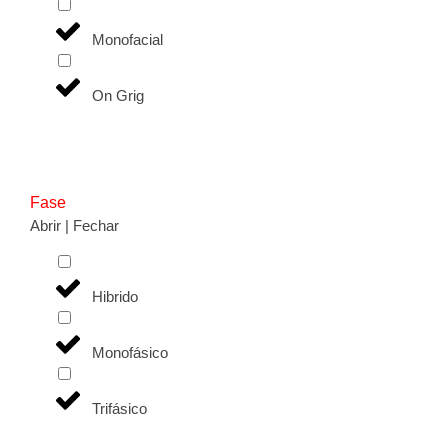
Monofacial
On Grig
Fase
Abrir | Fechar
Hibrido
Monofásico
Trifásico