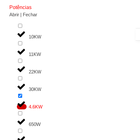
Potências
Abrir | Fechar
10KW
11KW
22KW
30KW
4.6KW
650W