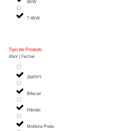
6KW
7.4KW
Tipo de Produto
Abrir | Fechar
2MPPT
Bifacial
Hibrido
Moldura Prata