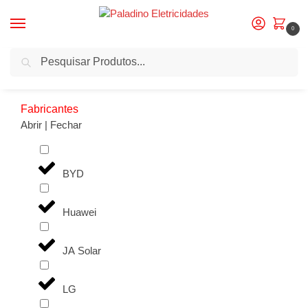
0
Pesquisa
Início
Potência do produto
4.6KW
/
/
Fabricantes
Abrir | Fechar
BYD
Huawei
JA Solar
LG