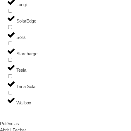
Longi
SolarEdge
Solis
Starcharge
Tesla
Trina Solar
Wallbox
Potências
Abrir | Fechar