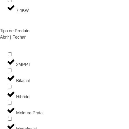
7.4KW
Tipo de Produto
Abrir | Fechar
2MPPT
Bifacial
Hibrido
Moldura Prata
Monofacial