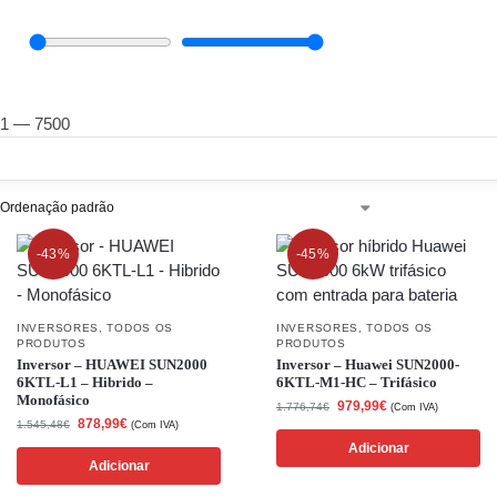
1
—
7500
SHOW FILTERS
-43%
-45%
INVERSORES
,
TODOS OS
INVERSORES
,
TODOS OS
PRODUTOS
PRODUTOS
Inversor – HUAWEI SUN2000
Inversor – Huawei SUN2000-
6KTL-L1 – Hibrido –
6KTL-M1-HC – Trifásico
Monofásico
979,99
€
1.776,74
€
(Com IVA)
878,99
€
1.545,48
€
(Com IVA)
Adicionar
Adicionar