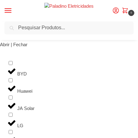
0
Pesquisa
Início
Potência do produto
6KW
/
/
Fabricantes
Abrir | Fechar
BYD
Huawei
JA Solar
LG