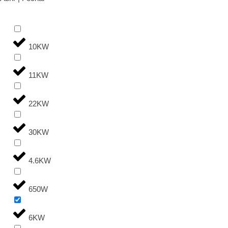
10KW
11KW
22KW
30KW
4.6KW
650W
6KW