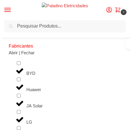
0
Pesquisa
Início
Produtos etiquetados com “1x6mm2”
/
Fabricantes
Abrir | Fechar
BYD
Huawei
JA Solar
LG