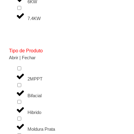
6KW
7.4KW
Tipo de Produto
Abrir | Fechar
2MPPT
Bifacial
Hibrido
Moldura Prata