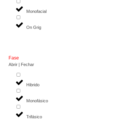
Monofacial
On Grig
Fase
Abrir | Fechar
Hibrido
Monofásico
Trifásico