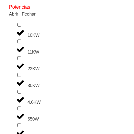
Potências
Abrir | Fechar
10KW
11KW
22KW
30KW
4.6KW
650W