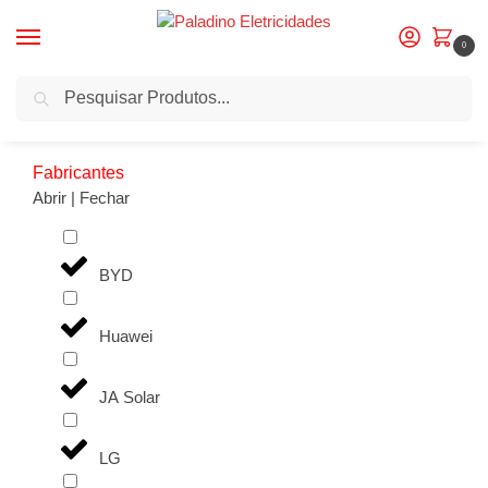
0
Pesquisa
Início
Produtos etiquetados com “Huawei”
/
Fabricantes
Abrir | Fechar
BYD
Huawei
JA Solar
LG