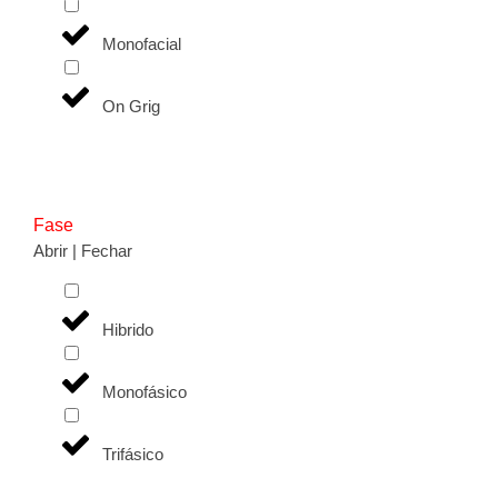
Monofacial
On Grig
Fase
Abrir | Fechar
Hibrido
Monofásico
Trifásico