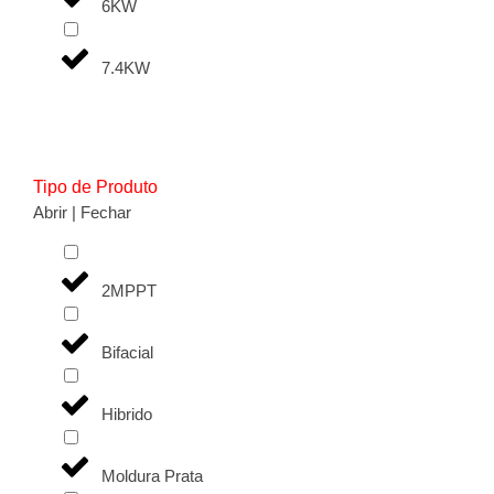
6KW
7.4KW
Tipo de Produto
Abrir | Fechar
2MPPT
Bifacial
Hibrido
Moldura Prata