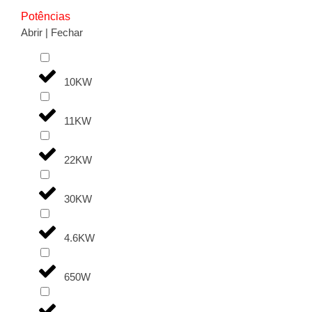
Potências
Abrir | Fechar
10KW
11KW
22KW
30KW
4.6KW
650W