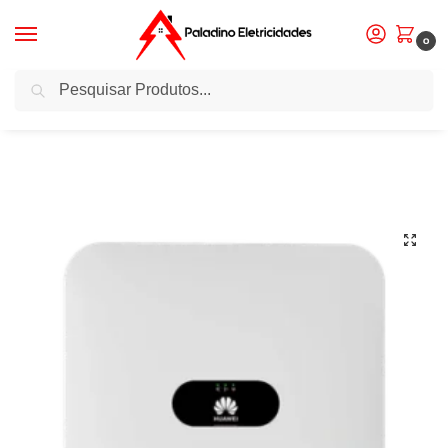
0
Pesquisa
Início
Inversores
Inversor – Huawei SUN2000-2KTL-L1 – Monofásico
/
/