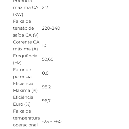
Potência
máxima CA
2.2
(kW)
Faixa de
tensão de
220-240
saída CA (V)
Corrente CA
10
máxima (A)
Frequência
50,60
(Hz)
Fator de
0,8
potência
Eficiência
98,2
Máxima (%)
Eficiência
96,7
Euro (%)
Faixa de
temperatura
-25 ~ +60
operacional