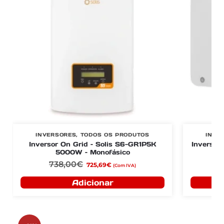
INVERSORES
,
TODOS OS PRODUTOS
INVE
Inversor On Grid – Solis S6-GR1P5K
Inverso
5000W – Monofásico
738,00
€
4.
725,69
€
(Com IVA)
Adicionar