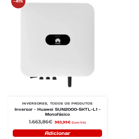
-41%
INVERSORES
,
TODOS OS PRODUTOS
Inversor – Huawei SUN2000-5KTL-L1 –
Monofásico
1.663,86
€
983,99
€
(Com IVA)
Adicionar