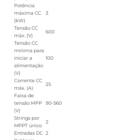
Potência
máxima CC
3
(kW)
Tensão CC
600
máx. (V)
Tensão CC
mínima para
iniciar a
100
alimentação
(V)
Corrente CC
25
máx. (A)
Faixa de
tensão MPP
90-560
(V)
Strings por
2
MPPT único
Entradas DC
2