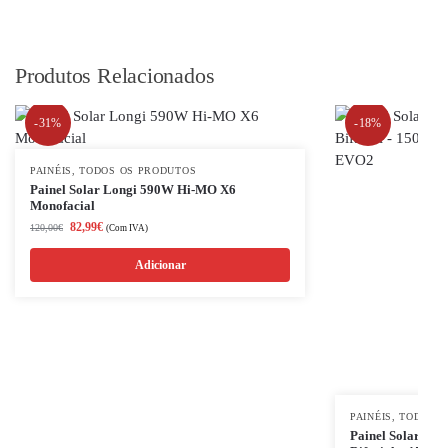
Produtos Relacionados
-31%
-18%
PAINÉIS
,
TODOS OS PRODUTOS
Painel Solar Longi 590W Hi-MO X6
Monofacial
82,99
€
120,00
€
(Com IVA)
Adicionar
PAINÉIS
,
TODOS O
Painel Solar – 