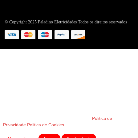
© Copyright 2025 Paladino Eletricidades Todos os direitos reservados
Este site utiliza cookies.
Utilizamos cookies para personalizar conteúdo, fornecer recursos
de redes sociais e analisar o nosso tráfego. Também partilhamos
informações sobre a sua utilização do nosso website com os
nossos parceiros de análise. Pode alterar as suas preferências a
qualquer momento. Para mais informações, consulte a nossa
Política de Privacidade e Política de Cookies.
Politica de
Privacidade
Politica de Cookies