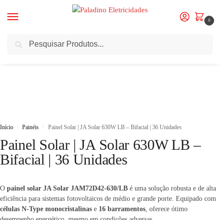
0
Pesquisa
Início
Painéis
Painel Solar | JA Solar 630W LB – Bifacial | 36 Unidades
/
/
Início
Painéis
Painel Solar | JA Solar 630W LB – Bifacial | 36 Unidades
/
/
Painel Solar | JA Solar 630W LB –
Bifacial | 36 Unidades
O
painel solar JA Solar JAM72D42-630/LB
é uma solução robusta e de alta
eficiência para sistemas fotovoltaicos de médio e grande porte. Equipado com
células N-Type monocristalinas
e
16 barramentos
, oferece ótimo
desempenho energético, mesmo em condições adversas.