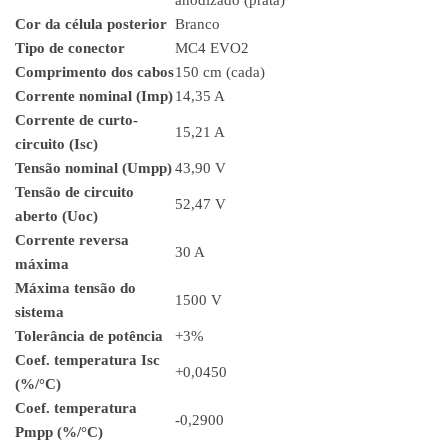
Cor da célula posterior
Branco
Tipo de conector
MC4 EVO2
Comprimento dos cabos
150 cm (cada)
Corrente nominal (Imp)
14,35 A
Corrente de curto-
15,21 A
circuito (Isc)
Tensão nominal (Umpp)
43,90 V
Tensão de circuito
52,47 V
aberto (Uoc)
Corrente reversa
30 A
máxima
Máxima tensão do
1500 V
sistema
Tolerância de potência
+3%
Coef. temperatura Isc
+0,0450
(%/°C)
Coef. temperatura
-0,2900
Pmpp (%/°C)