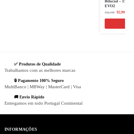
Bifacial – 1500
EVO2
92,99
€
113,44
€
(Com
✅ Produtos de Qualidade
Trabalhamos com as melhores marcas
🔒 Pagamento 100% Seguro
MultiBanco | MBWay | MasterCard | Visa
🚚 Envio Rápido
Entregamos em todo Portugal Continental
INFORMAÇÕES