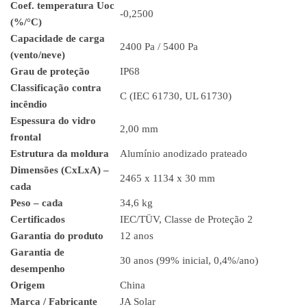
Coef. temperatura Uoc
-0,2500
(%/°C)
Capacidade de carga
2400 Pa / 5400 Pa
(vento/neve)
Grau de proteção
IP68
Classificação contra
C (IEC 61730, UL 61730)
incêndio
Espessura do vidro
2,00 mm
frontal
Estrutura da moldura
Alumínio anodizado prateado
Dimensões (CxLxA) –
2465 x 1134 x 30 mm
cada
Peso – cada
34,6 kg
Certificados
IEC/TÜV, Classe de Proteção 2
Garantia do produto
12 anos
Garantia de
30 anos (99% inicial, 0,4%/ano)
desempenho
Origem
China
Marca / Fabricante
JA Solar